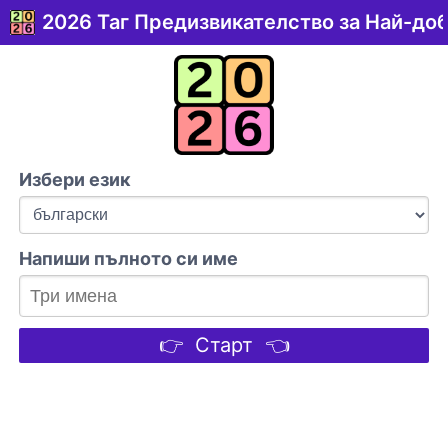
2026 Таг Предизвикателство за Най-до
Избери език
Напиши пълното си имe
👉 Старт 👈