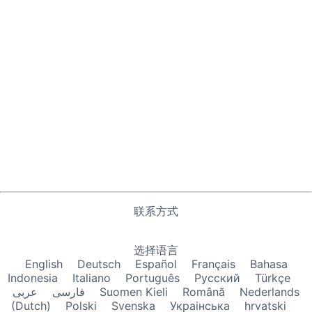
联系方式
选择语言
English
Deutsch
Español
Français
Bahasa
Indonesia
Italiano
Português
Русский
Türkçe
عربى
فارسی
Suomen Kieli
Română
Nederlands
(Dutch)
Polski
Svenska
Украiнська
hrvatski