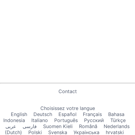
Contact
Choisissez votre langue
English
Deutsch
Español
Français
Bahasa
Indonesia
Italiano
Português
Русский
Türkçe
عربى
فارسی
Suomen Kieli
Română
Nederlands
(Dutch)
Polski
Svenska
Украiнська
hrvatski