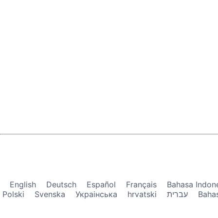
English
Deutsch
Español
Français
Bahasa Indon
Polski
Svenska
Украiнська
hrvatski
עברית
Baha