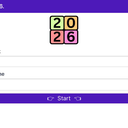
6.
k
me
👉 Start 👈