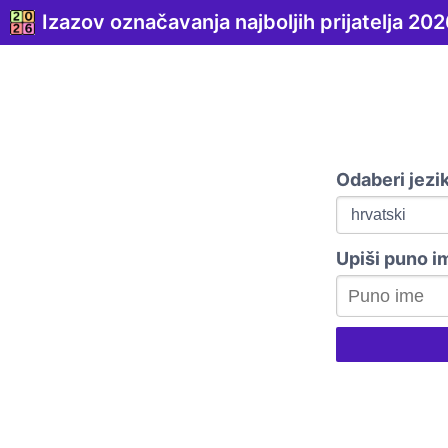
Izazov označavanja najboljih prijatelja 202
Odaberi jezi
Upiši puno i