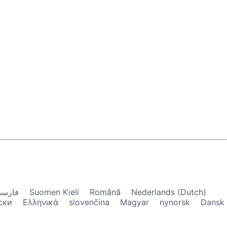
فارس
Suomen Kieli
Română
Nederlands (Dutch)
ски
Ελληνικά
slovenčina
Magyar
nynorsk
Dansk