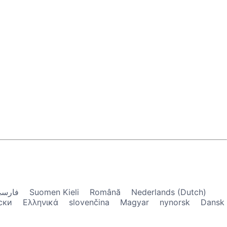
فارس
Suomen Kieli
Română
Nederlands (Dutch)
ски
Ελληνικά
slovenčina
Magyar
nynorsk
Dansk