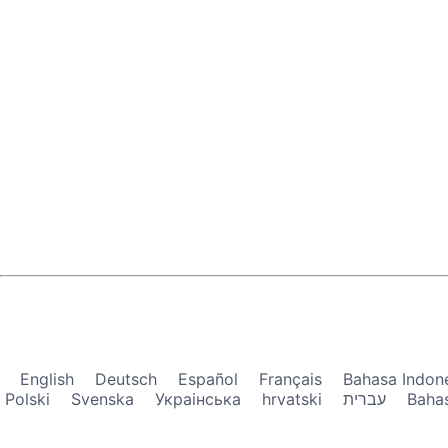
English
Deutsch
Español
Français
Bahasa Indon
Polski
Svenska
Украiнська
hrvatski
עברית
Baha