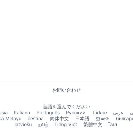
お問い合わせ
言語を選んでください
esia
Italiano
Português
Русский
Türkçe
عربى
ی
sa Melayu
čeština
简体中文
日本語
한국어
българ
latviešu
தமிழ்
Tiếng Việt
繁體中文
ไทย