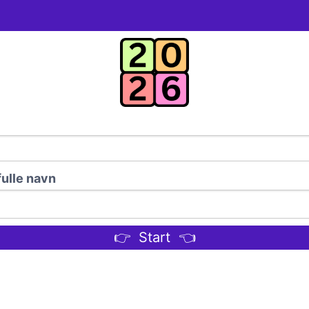
 fulle navn
👉 Start 👈