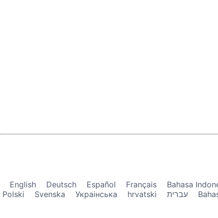
English
Deutsch
Español
Français
Bahasa Indon
Polski
Svenska
Украiнська
hrvatski
עברית
Baha