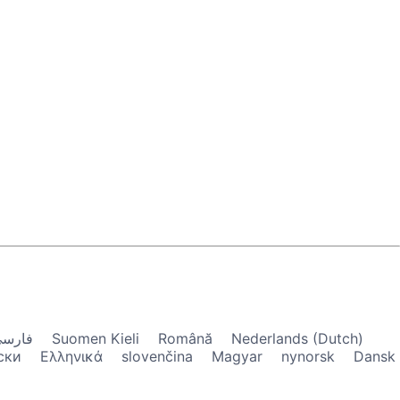
فارس
Suomen Kieli
Română
Nederlands (Dutch)
ски
Ελληνικά
slovenčina
Magyar
nynorsk
Dansk