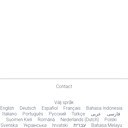
Contact
Välj språk
English
Deutsch
Español
Français
Bahasa Indonesia
Italiano
Português
Русский
Türkçe
عربى
فارسی
Suomen Kieli
Română
Nederlands (Dutch)
Polski
Svenska
Украiнська
hrvatski
עברית
Bahasa Melayu