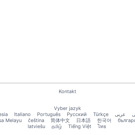
Kontakt
Vyber jazyk
esia
Italiano
Português
Русский
Türkçe
عربى
ی
sa Melayu
čeština
简体中文
日本語
한국어
българ
latviešu
தமிழ்
Tiếng Việt
ไทย