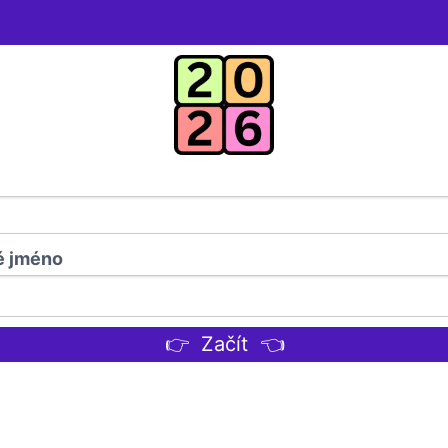
é jméno
👉 Začít 👈