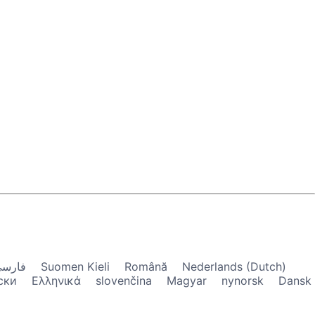
فارس
Suomen Kieli
Română
Nederlands (Dutch)
ски
Ελληνικά
slovenčina
Magyar
nynorsk
Dansk