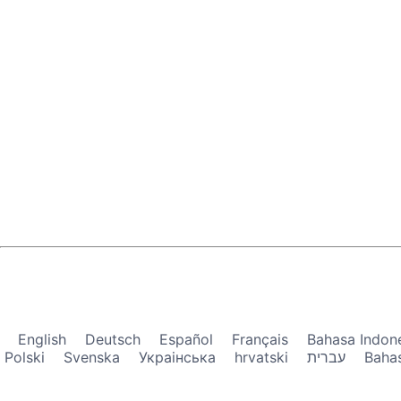
English
Deutsch
Español
Français
Bahasa Indon
Polski
Svenska
Украiнська
hrvatski
עברית
Baha