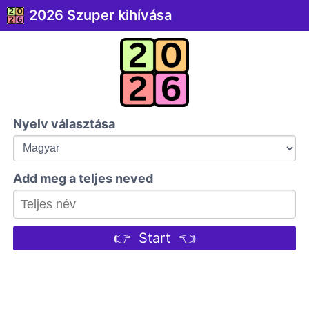
2026 Szuper kihívása
Nyelv választása
Add meg a teljes neved
👉 Start 👈