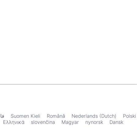
فا
Suomen Kieli
Română
Nederlands (Dutch)
Polski
Ελληνικά
slovenčina
Magyar
nynorsk
Dansk