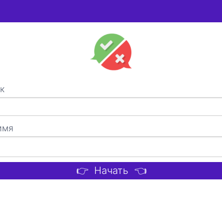
к
имя
👉 Начать 👈