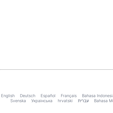
English
Deutsch
Español
Français
Bahasa Indonesi
Svenska
Украiнська
hrvatski
עברית
Bahasa M