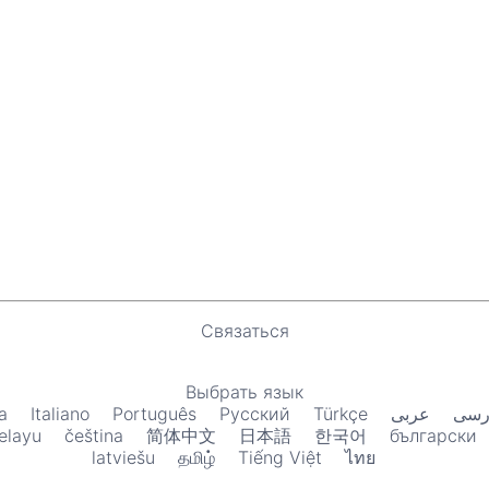
Связаться
Выбрать язык
a
Italiano
Português
Русский
Türkçe
عربى
رسی
elayu
čeština
简体中文
日本語
한국어
български
latviešu
தமிழ்
Tiếng Việt
ไทย