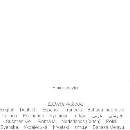
Επικοινωνία
Διάλεξε γλώσσα
English
Deutsch
Español
Français
Bahasa Indonesia
Italiano
Português
Русский
Türkçe
عربى
فارسی
Suomen Kieli
Română
Nederlands (Dutch)
Polski
Svenska
Украiнська
hrvatski
עברית
Bahasa Melayu