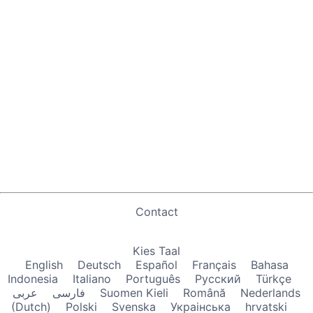
Contact
Kies Taal
English
Deutsch
Español
Français
Bahasa
Indonesia
Italiano
Português
Русский
Türkçe
عربى
فارسی
Suomen Kieli
Română
Nederlands
(Dutch)
Polski
Svenska
Украiнська
hrvatski