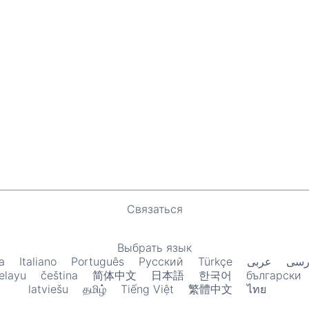
Связаться
Выбрать язык
a
Italiano
Português
Русский
Türkçe
عربى
رسی
elayu
čeština
简体中文
日本語
한국어
български
latviešu
தமிழ்
Tiếng Việt
繁體中文
ไทย