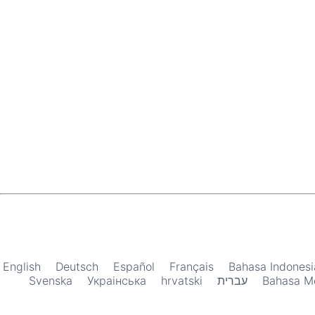
English
Deutsch
Español
Français
Bahasa Indonesi
Svenska
Украiнська
hrvatski
עברית
Bahasa M