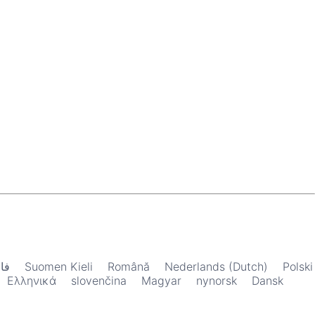
فا
Suomen Kieli
Română
Nederlands (Dutch)
Polski
Ελληνικά
slovenčina
Magyar
nynorsk
Dansk