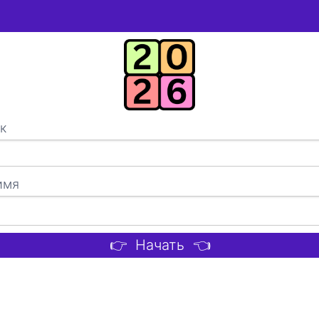
к
имя
👉 Начать 👈